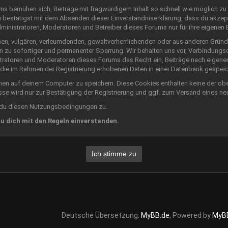
 bemühen sich, Beiträge mit fragwürdigem Inhalt so schnell wie möglich zu b
u bestätigst mit dem Absenden dieser Einverständniserklärung, dass du akzept
nistratoren, Moderatoren und Betreiber dieses Forums nur für ihre eigenen Be
nen, vulgären, verleumdenden, gewaltverherrlichenden oder aus anderen Gründ
n zu sofortiger und permanenter Sperrung. Wir behalten uns vor, Verbindungsd
tratoren und Moderatoren dieses Forums das Recht ein, Beiträge nach eigene
 die im Rahmen der Registrierung erhobenen Daten in einer Datenbank gespeic
en auf deinem Computer zu speichern. Diese Cookies enthalten keine der o
sse wird nur zur Bestätigung der Registrierung und ggf. zum Versand eines n
 du diesen Nutzungsbedingungen zu.
du dich mit den Regeln einverstanden.
Deutsche Übersetzung:
MyBB.de
, Powered by
MyB