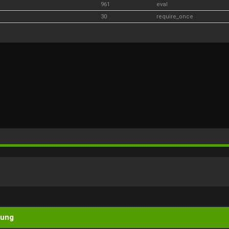
961
eval
30
require_once
rung