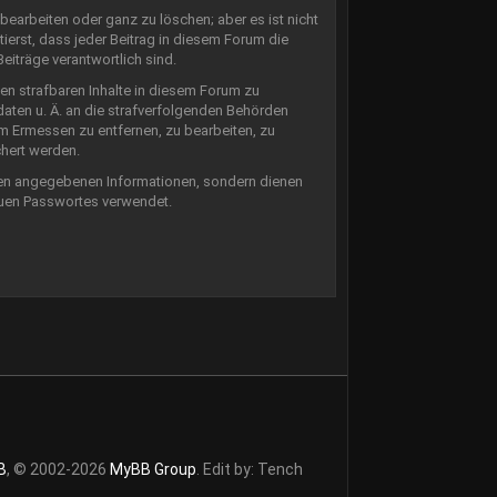
earbeiten oder ganz zu löschen; aber es ist nicht
ierst, dass jeder Beitrag in diesem Forum die
iträge verantwortlich sind.
en strafbaren Inhalte in diesem Forum zu
aten u. Ä. an die strafverfolgenden Behörden
m Ermessen zu entfernen, zu bearbeiten, zu
hert werden.
ben angegebenen Informationen, sondern dienen
euen Passwortes verwendet.
B
, © 2002-2026
MyBB Group
. Edit by: Tench